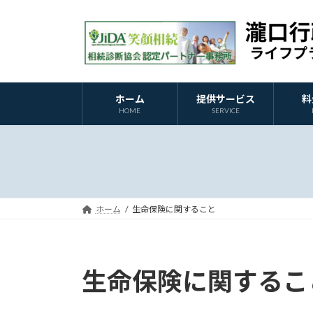
コ
ナ
ン
ビ
テ
ゲ
ン
ー
ツ
シ
へ
ョ
ホーム
提供サービス
料
HOME
SERVICE
ス
ン
キ
に
ッ
移
プ
動
ホーム
生命保険に関すること
生命保険に関するこ