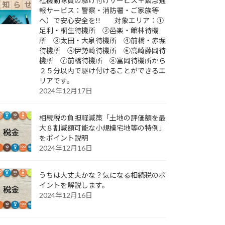
社機動隊員の駆け付けサービス＋緊急通
報サービス：警察・消防署・ご家族等
へ）で安心安全を!! 対象エリア：①
足利・桐生待機所 ②邑楽・館林待機
所 ③太田・大泉待機所 ④前橋・赤堀
待機所 ⑤伊勢崎待機所 ⑥高崎藤岡待
機所 ⑦前橋待機所 ⑧富岡待機所から
２５分以内で駆け付けることができるエ
リアです。
2024年12月17日
相続税の負担軽減策「土地の評価額を最
大８割減額可能な小規模宅地等の特例」
をポイント説明
2024年12月16日
うちは大丈夫かな？気になる相続税のポ
イントを解説します。
2024年12月16日