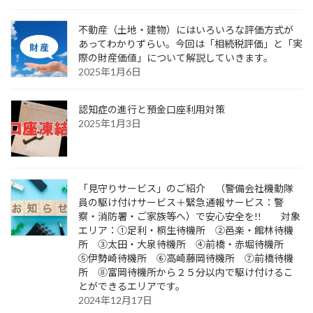
不動産（土地・建物）にはいろいろな評価方式が
あってわかりずらい。今回は「相続税評価」と「実
際の財産価値」について解説していきます。
2025年1月6日
認知症の進行と預金口座利用対策
2025年1月3日
「見守りサービス」のご紹介 （警備会社機動隊
員の駆け付けサービス＋緊急通報サービス：警
察・消防署・ご家族等へ）で安心安全を!! 対象
エリア：①足利・桐生待機所 ②邑楽・館林待機
所 ③太田・大泉待機所 ④前橋・赤堀待機所
⑤伊勢崎待機所 ⑥高崎藤岡待機所 ⑦前橋待機
所 ⑧富岡待機所から２５分以内で駆け付けるこ
とができるエリアです。
2024年12月17日