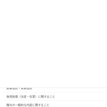
プライバシーポリシー
サイトマップ
お薦めのお店・事務所
お知らせ･イベント情報
サイト内検索
検
索:
コラムカテゴリー
全体に関わること
遺言に関すること
民事信託・家族信託
後見制度（法定・任意）に関すること
贈与の一般的な内容に関すること